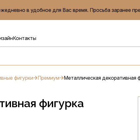
жедневно в удобное для Вас время. Просьба заранее пр
изайн
Контакты
вные фигурки
Премиум
Металлическая декоративная ф
тивная фигурка