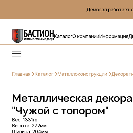
Демозал работает е
Каталог
О компании
Информация
Д
Главная
Каталог
Металлоконструкции
Декорати
Металлическая декора
"Чужой с топором"
Вес: 1331гр
Высота: 272мм
Ширина: 204мм