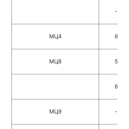
-
МЦ4
9
МЦ8
5
6
МЦ9
-