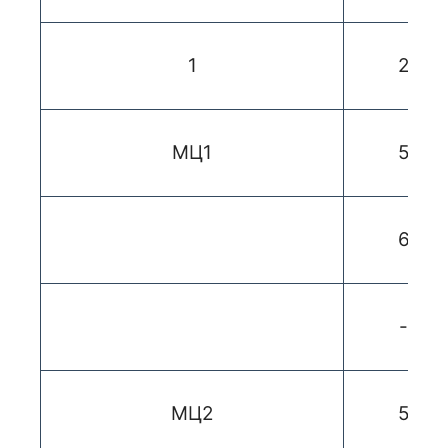
1
2
МЦ1
5
6
-
МЦ2
5