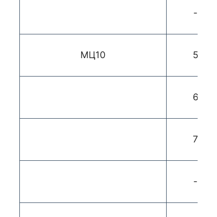
-
МЦ10
5
6
7
-