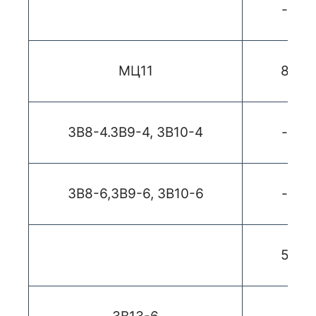
-
МЦ11
8
ЗВ8-4.3В9-4, ЗВ10-4
-
ЗВ8-6,ЗВ9-6, ЗВ10-6
-
5