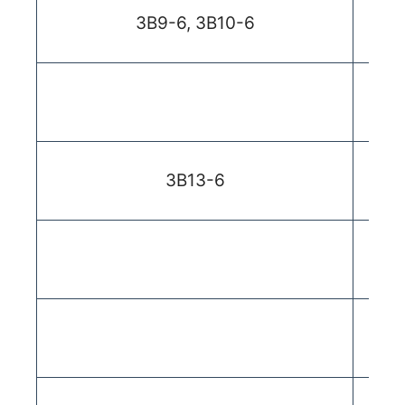
3В9-6, 3В10-6
Защ
ЗВ13-6