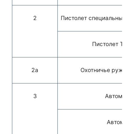
2
Пистолет специальный м
Пистолет Тока
2а
Охотничье ружье 1
3
Автомат А
Автомат 