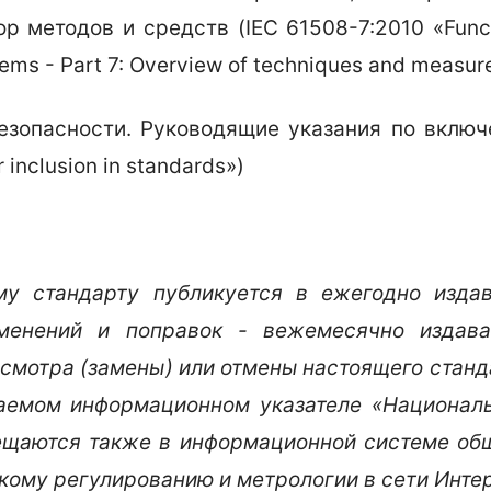
 методов и средств (IEC 61508-7:2010 «Function
ems - Part 7: Overview of techniques and measure
зопасности. Руководящие указания по включе
r inclusion in standards»)
у стандарту публикуется в ежегодно изда
зменений и поправок - в
ежемесячно издава
есмотра (замены) или отмены настоящего стан
аемом информационном указателе «Национал
ещаются также в информационной системе общ
скому регулированию и метрологии в сети Инте