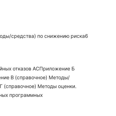
оды/средства) по снижению риска
6
йных отказов АС
Приложение Б
ние В (справочное) Методы/
Г (справочное) Методы оценки.
нных программных