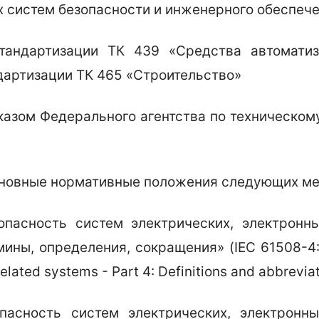
 систем безопасности и инженерного обеспеч
тандартизации ТК 439 «Средства автомати
дартизации ТК 465 «Строительство»
ом Федерального агентства по техническому
сновные нормативные положения следующих м
пасность систем электрических, электронн
ны, определения, сокращения» (IEC 61508-4:201
elated systems - Part 4: Definitions and abbreviat
пасность систем электрических, электронны