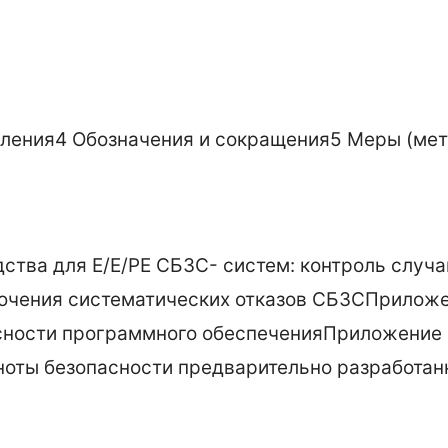
еления
4 Обозначения и сокращения
5 Меры (мет
ства для Е/Е/РЕ СБЗС- систем: контроль случа
ючения систематических отказов СБЗС
Приложе
сности программного обеспечения
Приложение 
ноты безопасности предварительно разработа