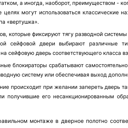
татком, а иногда, наоборот, преимуществом - к
е целях могут использоваться классические н
а «вертушка».
ов, которые фиксируют тягу разводной системы
кой сейфовой двери выбирают различные ти
на сейфовую дверь соответствующего класса в
вные блокираторы срабатывают самостоятельно
водную систему или обеспечивая выход дополни
ние происходит при желании запереть дверь так
и получившие его несанкционированным образ
правильном монтаже в дверное полотно соотв