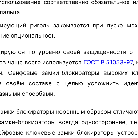
использование соответственно обязательное и
пальца.
ирующий ригель закрывается при пуске мех
ние опциональное).
цируются по уровню своей защищённости от 
ов чаще всего используется
ГОСТ Р 51053-97
,
и. Сейфовые замки-блокираторы высоких к
в своём составе с целью усложнить иден
азными способами.
замки блокираторы коренным образом отличают
амки-блокираторы всегда односторонние, т.
сейфовые ключевые замки блокираторы устрое