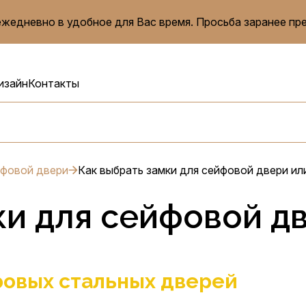
жедневно в удобное для Вас время. Просьба заранее пр
изайн
Контакты
йфовой двери
Как выбрать замки для сейфовой двери ил
ки для сейфовой д
овых стальных дверей