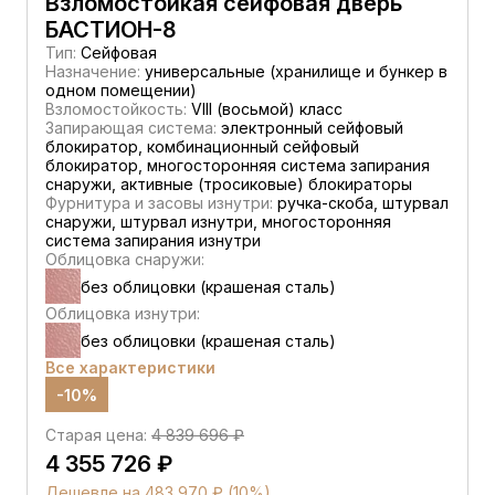
Взломостойкая сейфовая дверь
БАСТИОН-8
Тип:
Сейфовая
Назначение:
универсальные (хранилище и бункер в
одном помещении)
Взломостойкость:
VIII (восьмой) класс
Запирающая система:
электронный сейфовый
блокиратор, комбинационный сейфовый
блокиратор, многосторонняя система запирания
снаружи, активные (тросиковые) блокираторы
Фурнитура и засовы изнутри:
ручка-скоба, штурвал
снаружи, штурвал изнутри, многосторонняя
система запирания изнутри
Облицовка снаружи:
без облицовки (крашеная сталь)
Облицовка изнутри:
без облицовки (крашеная сталь)
Все характеристики
-10%
Старая цена:
4 839 696 ₽
4 355 726 ₽
Дешевле на 483 970 ₽ (10%)