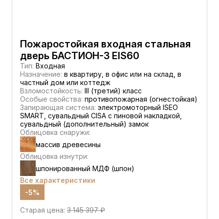
Пожаростойкая входная стальная
дверь БАСТИОН-3 EIS60
Тип:
Входная
Назначение:
в квартиру, в офис или на склад, в
частный дом или коттедж
Взломостойкость:
III (третий) класс
Особые свойства:
противопожарная (огнестойкая)
Запирающая система:
электромоторный ISEO
SMART, сувальдный CISA c пиновой накладкой,
сувальдный (дополнительный) замок
Облицовка снаружи:
массив древесины
Облицовка изнутри:
шпонированный МДФ (шпон)
Все характеристики
-5%
Старая цена:
3 145 397 ₽