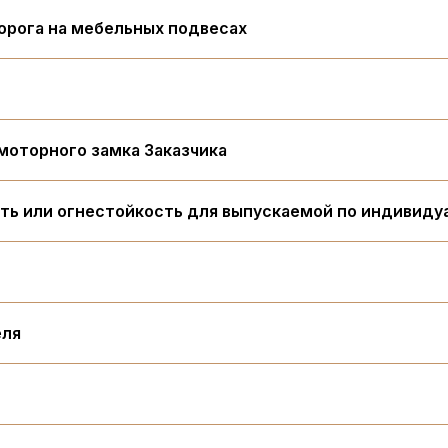
орога на мебельных подвесах
моторного замка Заказчика
ь или огнестойкость для выпускаемой по индивиду
еля