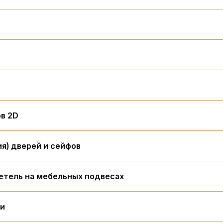
в 2D
я) дверей и сейфов
етель на мебельных подвесах
ми