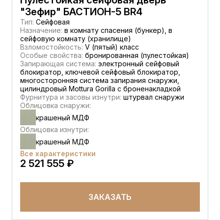
Пулестойкая сейфовая дверь
"Зефир" БАСТИОН-5 BR4
Тип:
Сейфовая
Назначение:
в комнату спасения (бункер), в
сейфовую комнату (хранилище)
Взломостойкость:
V (пятый) класс
Особые свойства:
бронированная (пулестойкая)
Запирающая система:
электронный сейфовый
блокиратор, ключевой сейфовый блокиратор,
многосторонняя система запирания снаружи,
цилиндровый Mottura Gorilla с броненакладкой
Фурнитура и засовы изнутри:
штурвал снаружи
Облицовка снаружи:
крашеный МДФ
Облицовка изнутри:
крашеный МДФ
Все характеристики
2 521 555 ₽
ЗАКАЗАТЬ