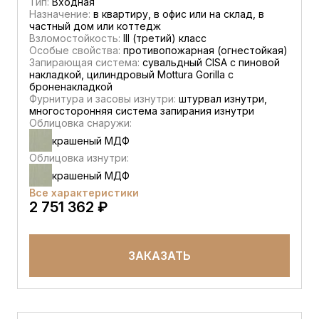
Тип:
Входная
Назначение:
в квартиру, в офис или на склад, в
частный дом или коттедж
Взломостойкость:
III (третий) класс
Особые свойства:
противопожарная (огнестойкая)
Запирающая система:
сувальдный CISA c пиновой
накладкой, цилиндровый Mottura Gorilla с
броненакладкой
Фурнитура и засовы изнутри:
штурвал изнутри,
многосторонняя система запирания изнутри
Облицовка снаружи:
крашеный МДФ
Облицовка изнутри:
крашеный МДФ
Все характеристики
2 751 362 ₽
ЗАКАЗАТЬ