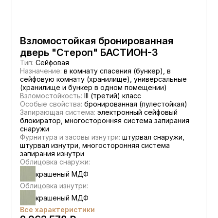
Взломостойкая бронированная
дверь "Стероп" БАСТИОН-3
Тип:
Сейфовая
Назначение:
в комнату спасения (бункер), в
сейфовую комнату (хранилище), универсальные
(хранилище и бункер в одном помещении)
Взломостойкость:
III (третий) класс
Особые свойства:
бронированная (пулестойкая)
Запирающая система:
электронный сейфовый
блокиратор, многосторонняя система запирания
снаружи
Фурнитура и засовы изнутри:
штурвал снаружи,
штурвал изнутри, многосторонняя система
запирания изнутри
Облицовка снаружи:
крашеный МДФ
Облицовка изнутри:
крашеный МДФ
Все характеристики