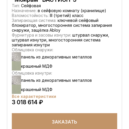
Тип:
Сейфовая
Назначение:
в сейфовую комнату (хранилище)
Взломостойкость:
III (третий) класс
Запирающая система:
ключевой сейфовый
блокиратор, многосторонняя система запирания
снаружи, защёлка Abloy
Фурнитура и засовы изнутри:
штурвал снаружи,
штурвал изнутри, многосторонняя система
запирания изнутри
Облицовка снаружи:
панель из декоративных металлов
крашеный МДФ
Облицовка изнутри:
панель из декоративных металлов
крашеный МДФ
Все характеристики
3 018 614 ₽
ЗАКАЗАТЬ