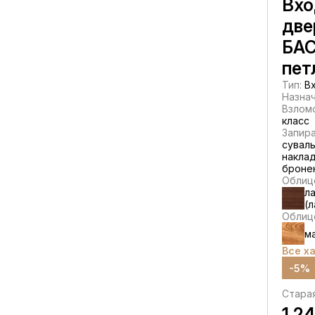
Вхо
две
БАС
пет
Тип:
Вх
Назнач
Взлом
класс
Запир
суваль
наклад
броне
Облиц
л
(
Облицо
м
Все х
-5%
Стара
1 2