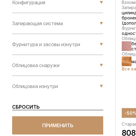
Конфигурация
Взлом
Запир
цилин
броне
Запирающая система
(допо
Фурнит
однос
Облиц
б
Фурнитура и засовы изнутри
с
Облицо
м
Облицовка снаружи
Все х
Облицовка изнутри
СБРОСИТЬ
-50
Стара
ПРИМЕНИТЬ
808