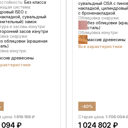
остойкость:
Без класса
сувальдный CISA c пино
ающая система:
накладкой, цилиндровый
дровый ISEO с
с броненакладкой
накладкой, сувальдный
Облицовка снаружи:
лнительный) замок
без облицовки (кра
ура и засовы изнутри:
сталь)
торонний засов изнутри
Облицовка изнутри:
овка снаружи:
массив древесины
ез облицовки (крашеная
таль)
Все характеристики
вка изнутри:
ассив древесины
арактеристики
%
-40%
я цена:
1 616 188 ₽
Старая цена:
1 708 004 
 094 ₽
1 024 802 ₽