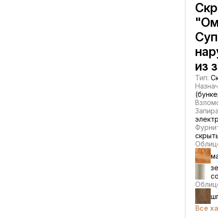
Скр
"Ом
Суп
нар
из 
Тип:
Ск
Назнач
(бунке
Взлом
Запир
элект
Фурнит
скрыты
Облиц
м
зе
с
Облицо
ш
Все х