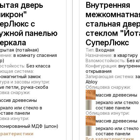
ытая дверь
Внутренняя
икрон"
межкомнатна
ерЛюкс с
стальная двер
ужной панелью
стеклом "Йот
зеркала
СуперЛюкс
рытая (потайная)
Тип:
Входная
ение:
в комнату спасения
Назначение:
в квартиру
р)
Взломостойкость:
Без к
остойкость:
Без класса
Конфигурация:
внутренн
ающая система:
открывания
ромагнитный замок
Запирающая система:
за
ура и засовы изнутри:
Abloy
е петли, ручка-скоба
Облицовка снаружи:
овка снаружи:
массив древесины
ассив древесины
зеркало или стекло
ркало или стекло в
составе панели
оставе панели
Облицовка изнутри:
вка изнутри:
массив древесины
понированный МДФ (шпон)
зеркало или стекло
арактеристики
составе панели
Все характеристики