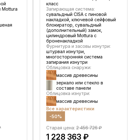
вой
класс
 Mottura
Запирающая система:
сувальдный CISA c пиновой
накладкой, ключевой сейфовый
шеная
блокиратор, сувальдный
(дополнительный) замок,
цилиндровый Mottura с
броненакладкой
Фурнитура и засовы изнутри:
штурвал изнутри,
многосторонняя система
запирания изнутри
Облицовка снаружи:
массив древесины
зеркало или стекло в
составе панели
Облицовка изнутри:
массив древесины
Все характеристики
-50%
₽
Старая цена:
2 456 726 ₽
1 228 363 ₽