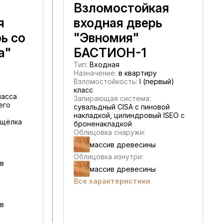
Взломостойкая
я
входная дверь
ь со
"Эвномия"
а"
БАСТИОН-1
Тип:
Входная
Назначение:
в квартиру
Взломостойкость:
I (первый)
класс
ласса
Запирающая система:
его
сувальдный CISA c пиновой
накладкой, цилиндровый ISEO с
щёлка
броненакладкой
Облицовка снаружи:
массив древесины
Облицовка изнутри:
 в
массив древесины
Все характеристики
 в