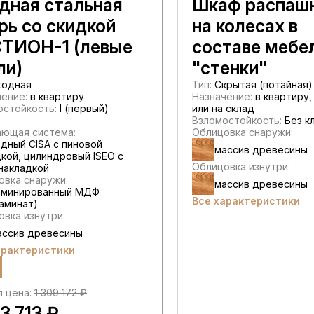
дная стальная
Шкаф распаш
рь со скидкой
на колесах в
ТИОН-1 (левые
составе мебе
ли)
"стенки"
одная
Тип:
Скрытая (потайная)
ение:
в квартиру
Назначение:
в квартиру,
остойкость:
I (первый)
или на склад
Взломостойкость:
Без к
ающая система:
Облицовка снаружи:
дный CISA c пиновой
массив древесины
кой, цилиндровый ISEO с
Облицовка изнутри:
накладкой
овка снаружи:
массив древесины
аминированный МДФ
Все характеристики
ламинат)
вка изнутри:
ассив древесины
арактеристики
я цена:
1 309 172 ₽
43 713 ₽