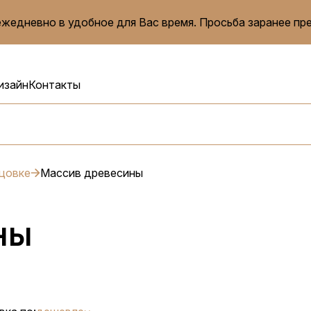
жедневно в удобное для Вас время. Просьба заранее пр
изайн
Контакты
цовке
Массив древесины
ны