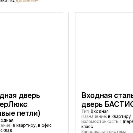
вка по:
дешевле
дная дверь
Входная стал
ерЛюкс
дверь БАСТИ
авые петли)
Тип:
Входная
Назначение:
в квартиру
одная
Взломостойкость:
I (пер
ение:
в квартиру, в офис
класс
 склад
Запирающая система: