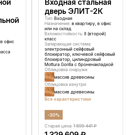
ной
Входная стальная
дверь ЭЛИТ-2К
льной
Тип:
Входная
Назначение:
в квартиру, в офис
или на склад
Взломостойкость:
II (второй)
класс
 в офис
Запирающая система:
электронный сейфовый
ласса
блокиратор, ключевой сейфовый
блокиратор, цилиндровый
Mottura Gorilla с броненакладкой
Облицовка снаружи:
массив древесины
Облицовка изнутри:
массив древесины
Все характеристики
-30%
Старая цена:
1 899 441 ₽
1 329 609 ₽