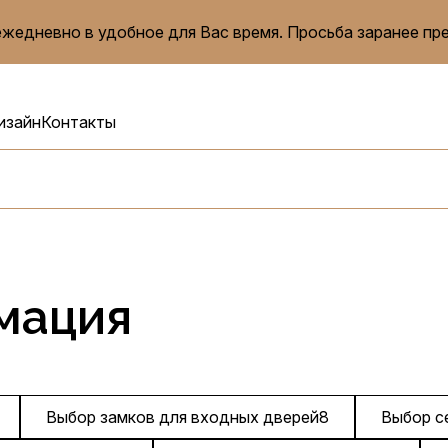
жедневно в удобное для Вас время. Просьба заранее пр
изайн
Контакты
мация
Выбор замков для входных дверей
8
Выбор с