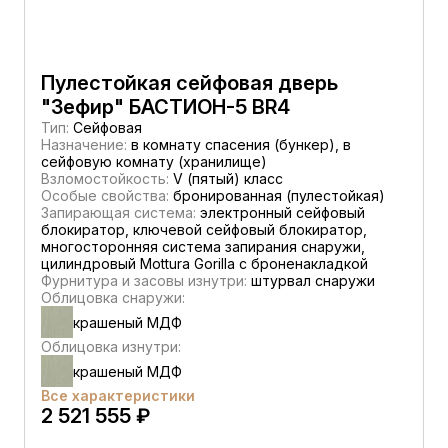
Пулестойкая сейфовая дверь
"Зефир" БАСТИОН-5 BR4
Тип:
Сейфовая
Назначение:
в комнату спасения (бункер), в
сейфовую комнату (хранилище)
Взломостойкость:
V (пятый) класс
Особые свойства:
бронированная (пулестойкая)
Запирающая система:
электронный сейфовый
блокиратор, ключевой сейфовый блокиратор,
многосторонняя система запирания снаружи,
цилиндровый Mottura Gorilla с броненакладкой
Фурнитура и засовы изнутри:
штурвал снаружи
Облицовка снаружи:
крашеный МДФ
Облицовка изнутри:
крашеный МДФ
Все характеристики
2 521 555 ₽