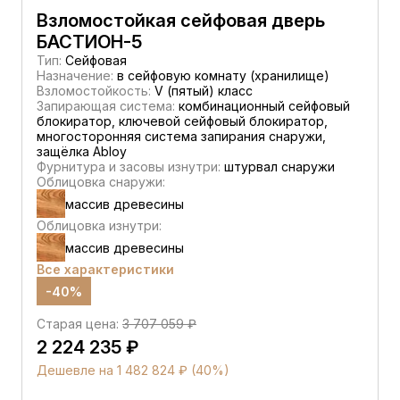
Взломостойкая сейфовая дверь
БАСТИОН-5
Тип:
Сейфовая
Назначение:
в сейфовую комнату (хранилище)
Взломостойкость:
V (пятый) класс
Запирающая система:
комбинационный сейфовый
блокиратор, ключевой сейфовый блокиратор,
многосторонняя система запирания снаружи,
защёлка Abloy
Фурнитура и засовы изнутри:
штурвал снаружи
Облицовка снаружи:
массив древесины
Облицовка изнутри:
массив древесины
Все характеристики
-40%
Старая цена:
3 707 059 ₽
2 224 235 ₽
Дешевле на 1 482 824 ₽ (40%)