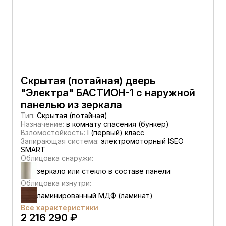
Скрытая (потайная) дверь
"Электра" БАСТИОН-1 с наружной
панелью из зеркала
Тип:
Скрытая (потайная)
Назначение:
в комнату спасения (бункер)
Взломостойкость:
I (первый) класс
Запирающая система:
электромоторный ISEO
SMART
Облицовка снаружи:
зеркало или стекло в составе панели
Облицовка изнутри:
ламинированный МДФ (ламинат)
Все характеристики
2 216 290 ₽