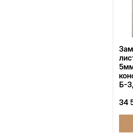
Зам
лис
5мм
кон
Б-3
34 