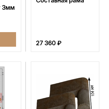
Составная рама
т 3мм
27 360 ₽