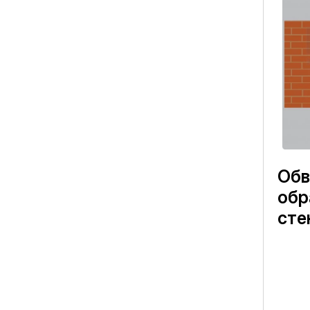
Обв
обр
сте