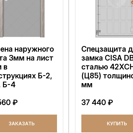
ена наружного
Спецзащита 
та 3мм на лист
замка CISA D
 в
сталью 42XC
струкциях Б-2,
(Ц85) толщино
, Б-4
мм
560 ₽
37 440 ₽
ЗАКАЗАТЬ
КУПИТЬ