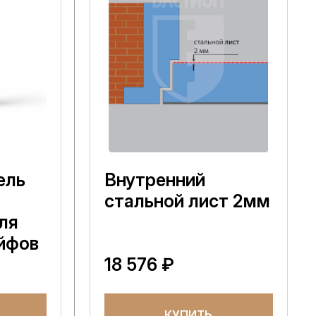
ель
Внутренний
стальной лист 2мм
ля
йфов
18 576 ₽
КУПИТЬ