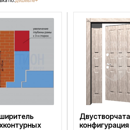
вка по:
дешевле
ширитель
Двустворчат
хконтурных
конфигурация