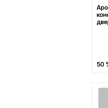
Аро
кон
две
50 