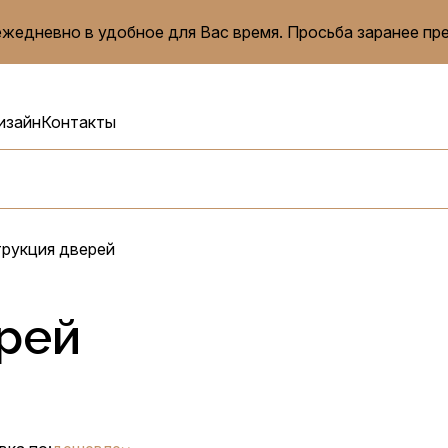
жедневно в удобное для Вас время. Просьба заранее пр
изайн
Контакты
рукция дверей
рей