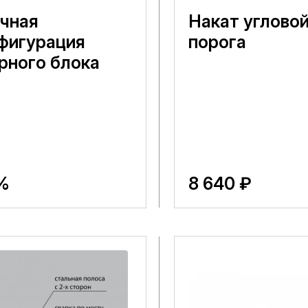
чная
Накат углово
фигурация
порога
рного блока
%
8 640 ₽