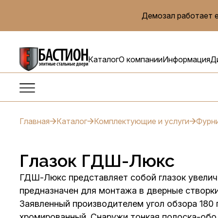
Демозал работает е
Каталог
О компании
Информация
Д
Главная
Каталог
Комплектующие и услуги
Фурн
Глазок ГДШ-Люкс
ГДШ-Люкс представляет собой глазок увелич
предназначен для монтажа в дверные створки
Заявленный производителем угол обзора 180 г
хромированный. Снаружи тонкая полоска-обо