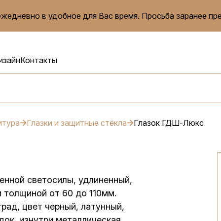
жедневно в удобное для Вас время. Просьба заранее пр
изайн
Контакты
итура
Глазки и защитные стёкла
Глазок ГДШ-Люкс
енной светосилы, удлиненный,
 толщиной от 60 до 110мм.
рад, цвет черный, латунный,
док, изнутри металлическая