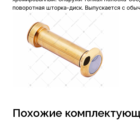
поворотная шторка-диск. Выпускается с обыч
Похожие комплектую