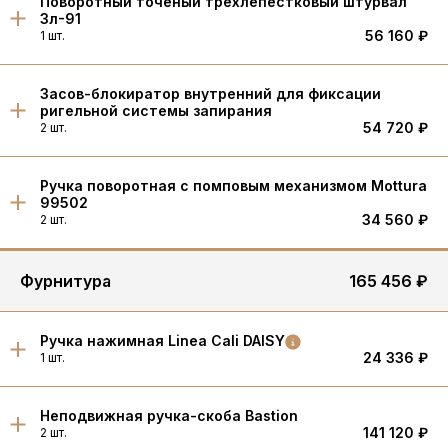
Поворотный точеный трёхлепестковый штурвал
3л-91
56 160 ₽
1 шт.
Засов-блокиратор внутренний для фиксации
ригельной системы запирания
54 720 ₽
2 шт.
Ручка поворотная с помповым механизмом Mottura
99502
34 560 ₽
2 шт.
Фурнитура
165 456 ₽
Ручка нажимная Linea Cali DAISY
24 336 ₽
1 шт.
Неподвижная ручка-скоба Bastion
141 120 ₽
2 шт.