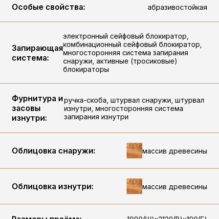
Особые свойства:
абразивостойкая
электронный сейфовый блокиратор,
комбинационный сейфовый блокиратор,
Запирающая
многосторонняя система запирания
система:
снаружи, активные (тросиковые)
блокираторы
Фурнитура и
ручка-скоба, штурвал снаружи, штурвал
засовы
изнутри, многосторонняя система
запирания изнутри
изнутри:
Облицовка снаружи:
массив древесины
Облицовка изнутри:
массив древесины