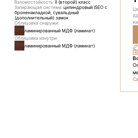
Взломостойкость:
II (второй) класс
Запирающая система:
цилиндровый ISEO с
Це
броненакладкой, сувальдный
(Ш
(дополнительный) замок
из
Облицовка снаружи:
ламинированный МДФ (ламинат)
Облицовка изнутри:
ламинированный МДФ (ламинат)
В
О
м
С