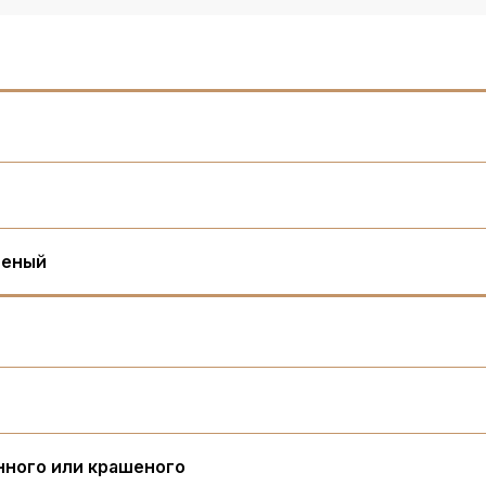
шеный
нного или крашеного