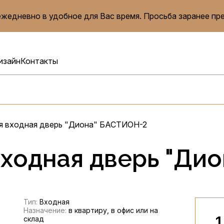
жедневно в удобное для Вас время. Просьба заранее пр
изайн
Контакты
я входная дверь "Диона" БАСТИОН-2
ходная дверь "Ди
Тип:
Входная
Назначение:
в квартиру, в офис или на
1
склад