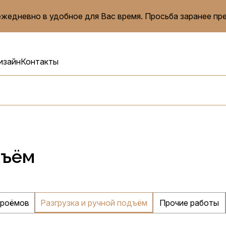
жедневно в удобное для Вас время. Просьба заранее пр
изайн
Контакты
дъём
проёмов
Разгрузка и ручной подъём
Прочие работы