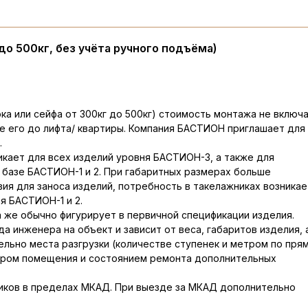
до 500кг, без учёта ручного подъёма)
ка или сейфа от 300кг до 500кг) стоимость монтажа не включ
вке его до лифта/ квартиры. Компания БАСТИОН приглашает для
.
икает для всех изделий уровня БАСТИОН-3, а также для
 базе БАСТИОН-1 и 2. При габаритных размерах больше
вия для заноса изделий, потребность в такелажниках возникае
я БАСТИОН-1 и 2.
а же обычно фигурирует в первичной спецификации изделия.
а инженера на объект и зависит от веса, габаритов изделия, 
льно места разгрузки (количестве ступенек и метром по пря
ктером помещения и состоянием ремонта дополнительных
иков в пределах МКАД. При выезде за МКАД дополнительно