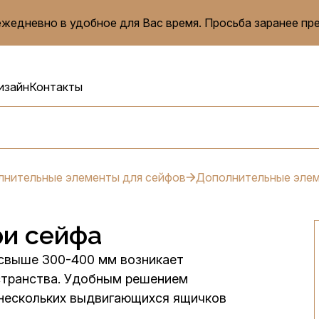
жедневно в удобное для Вас время. Просьба заранее пр
изайн
Контакты
нительные элементы для сейфов
Дополнительные элем
ри сейфа
 свыше 300-400 мм возникает
странства. Удобным решением
 нескольких выдвигающихся ящичков